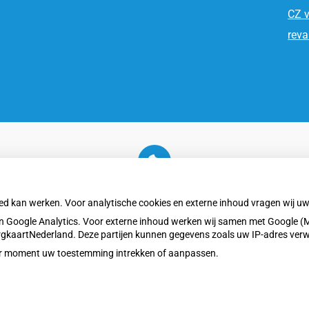
CZ v
reva
U heeft geen toestemming gegeven voor
externe inhoud
die nodig is om dit te zien.
oed kan werken. Voor analytische cookies en externe inhoud vragen wij 
Cookie-instellingen wijzigen
 Google Analytics. Voor externe inhoud werken wij samen met Google (M
ZorgkaartNederland. Deze partijen kunnen gegevens zoals uw IP-adres ver
eder moment uw toestemming intrekken of aanpassen.
Bezoek
Privacy v