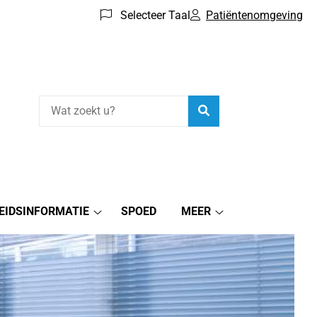
Selecteer Taal
Patiëntenomgeving
Zoeken
EIDSINFORMATIE
SPOED
MEER
tie
Gezondheidsinformatie
Meer
submenu
submenu