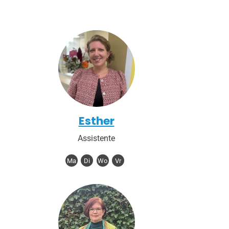
Esther
Assistente
Ma
Di
Wo
Vr