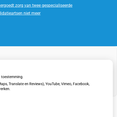
ergoedt zorg van twee gespecialiseerde
lidatieartsen niet meer
uw toestemming.
aps, Translate en Reviews), YouTube, Vimeo, Facebook,
werken.
erklaring
|
Cookie-instellingen
|
Voorwaarden