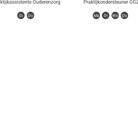
ktijkassistente Ouderenzorg
Praktijkondersteuner GG
Di
Do
Ma
Di
Wo
Do