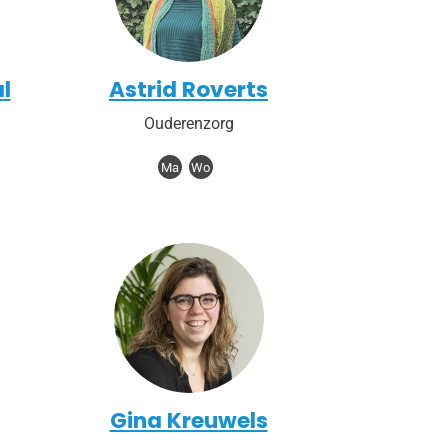
l
Astrid Roverts
Ouderenzorg
Ma
Wo
Gina Kreuwels