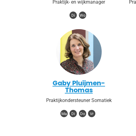
Praktijk- en wijkmanager
Pra
Di
Wo
Gaby Pluijmen-
Thomas
Praktijkondersteuner Somatiek
Ma
Di
Do
Vr