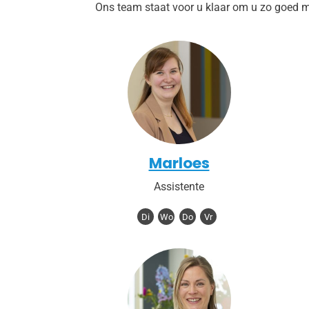
Ons team staat voor u klaar om u zo goed mog
Marloes
Assistente
Di
Wo
Do
Vr