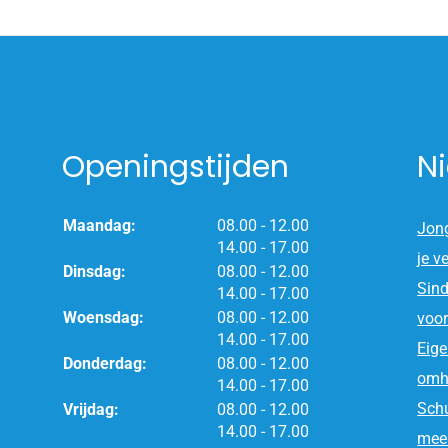
Openingstijden
N
tot
Maandag:
08.00
- 12.00
Jong
tot
14.00
- 17.00
je v
tot
Dinsdag:
08.00
- 12.00
Sind
tot
14.00
- 17.00
tot
Woensdag:
08.00
- 12.00
voor
tot
14.00
- 17.00
Eige
tot
Donderdag:
08.00
- 12.00
omh
tot
14.00
- 17.00
tot
Schu
Vrijdag:
08.00
- 12.00
tot
14.00
- 17.00
meer