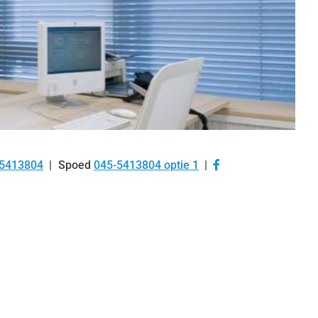
Bezoek
-5413804
Spoed
045-5413804 optie 1
:
onze
facebook
pagina