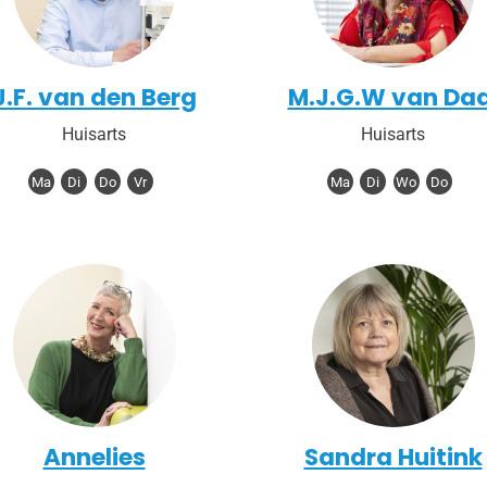
J.F. van den Berg
M.J.G.W van Daa
Huisarts
Huisarts
Ma
Di
Do
Vr
Ma
Di
Wo
Do
Annelies
Sandra Huitink