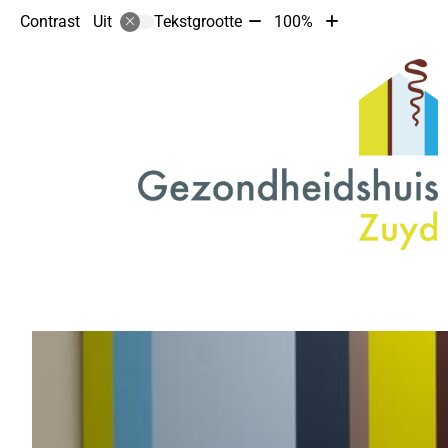
Tekst
Tekst
Contrast
Tekstgrootte
100%
Uit
verkleinen
vergroten
met
met
10%
10%
Hoofdmenu